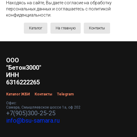
Находясь на сайте, Вы даете согласие на обработку
персональных данных и соглашаетесь c политикой
конфиденциальности.
Каталог
На главную
Контакты
ООО
"Бетон3000"
ИНН
6316222265
Каталог ЖБИ
Контакты
Telegram
Офис:
Самара, Смышляевское шоссе 1а, оф 202
+7(905)300-25-25
info@bsu-samara.ru