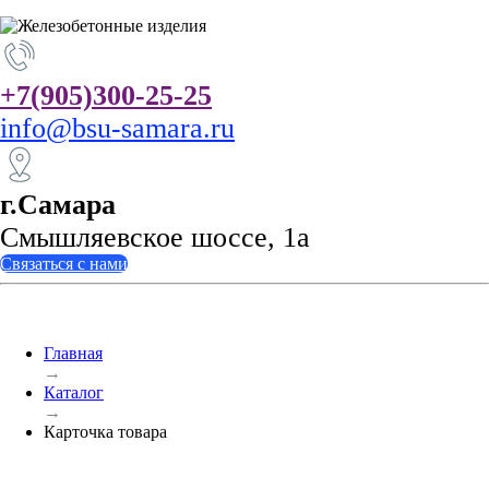
+7(905)300-
25-25
info@bsu-samara.ru
г.Самара
Смышляевское шоссе, 1а
Связаться с нами
Главная
→
Каталог
→
Карточка товара