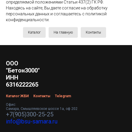
определяемой положениями Статьи 437(2) ГК РФ.
Находясь на сайте, Вы даете согласие на обработку
персональных данных и соглашаетесь c политикой
конфиденциальности.
Каталог
На главную
Контакты
ООО
"Бетон3000"
ИНН
6316222265
Каталог ЖБИ
Контакты
Telegram
Офис:
Самара, Смышляевское шоссе 1а, оф 202
+7(905)300-25-25
info@bsu-samara.ru