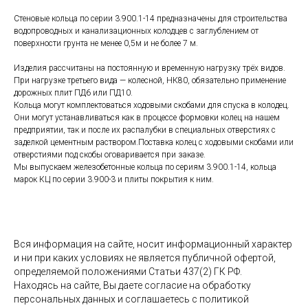
Стеновые кольца по серии 3.900.1-14 предназначены для строительства
водопроводных и канализационных колодцев с заглублением от
поверхности грунта не менее 0,5м и не более 7 м.
Изделия рассчитаны на постоянную и временную нагрузку трёх видов.
При нагрузке третьего вида — колесной, НК80, обязательно применение
дорожных плит ПД6 или ПД10.
Кольца могут комплектоваться ходовыми скобами для спуска в колодец.
Они могут устанавливаться как в процессе формовки колец на нашем
предприятии, так и после их распалубки в специальных отверстиях с
заделкой цементным раствором.Поставка колец с ходовыми скобами или
отверстиями под скобы оговаривается при заказе.
Мы выпускаем железобетонные кольца по сериям 3.900.1-14, кольца
марок КЦ по серии 3.900-3 и плиты покрытия к ним.
Вся информация на сайте, носит информационный характер
и ни при каких условиях не является публичной офертой,
определяемой положениями Статьи 437(2) ГК РФ.
Находясь на сайте, Вы даете согласие на обработку
персональных данных и соглашаетесь c политикой