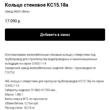
Кольцо стеновое КС15.18а
Завод ЖБИ «Вега»
17 090
р.
Добавить в заказ
Изготавливаем железобетонные стеновые кольца с отверстием под
трубопровод для строительства водопроводных и канализационных
колоддцев по серии 3.900.1-14
Самарский завод железобетонных изделий «Вега» - производим по
ГОСТу!
ЖБ кольцо с отверстием для пропуска трубопроводов КС15.18а по серии
3.900.1-14
Габариты изделия: D1680 H1790 мм.,
Масса: 1,88 т.
Бетон класса B15 по прочности.
Объём бетона: 0,75м.куб.
Расход стали: 30,76 кг.