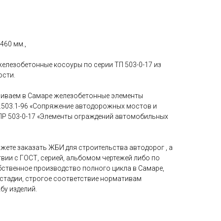
460 мм.,
елезобетонные косоуры по серии ТП 503-0-17 из
ости.
вливаем в Самаре железобетонные элементы
3.503.1-96 «Сопряжение автодорожных мостов и
ПР 503-0-17 «Элементы ограждений автомобильных
жете заказать ЖБИ для строительства автодорог , а
вии с ГОСТ, серией, альбомом чертежей либо по
бственное производство полного цикла в Самаре,
 стадии, строгое соответствие нормативам
бу изделий.