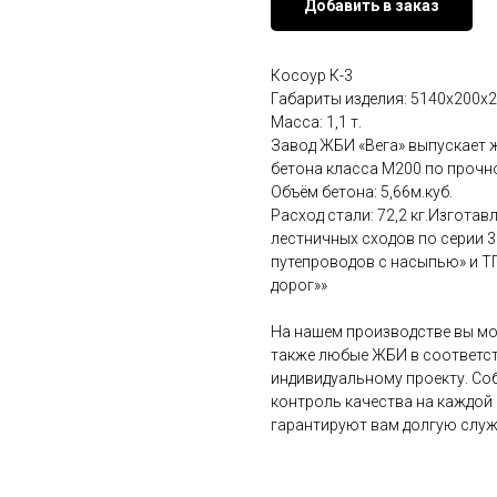
Добавить в заказ
Косоур К-3
Габариты изделия: 5140x200x2
Масса: 1,1 т.
Завод ЖБИ «Вега» выпускает ж
бетона класса М200 по прочн
Объём бетона: 5,66м.куб.
Расход стали: 72,2 кг.Изгота
лестничных сходов по серии 
путепроводов с насыпью» и Т
дорог»»
На нашем производстве вы мо
также любые ЖБИ в соответст
индивидуальному проекту. Со
контроль качества на каждой
гарантируют вам долгую служ