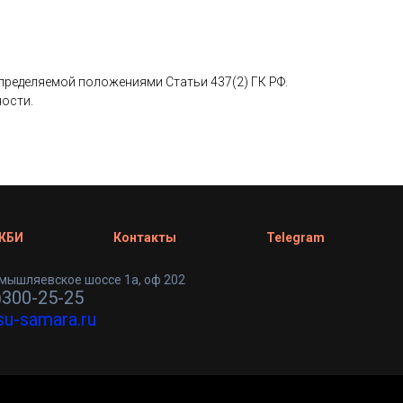
определяемой положениями Статьи 437(2) ГК РФ.
ности.
 ЖБИ
Контакты
Telegram
мышляевское шоссе 1а, оф 202
)300-25-25
su-samara.ru