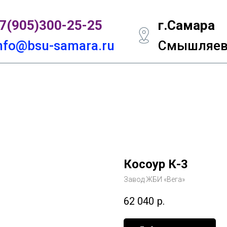
7(905)300-
25-25
г.Самара
nfo@bsu-samara.ru
Смышляевс
Косоур К-3
Завод ЖБИ «Вега»
62 040
р.