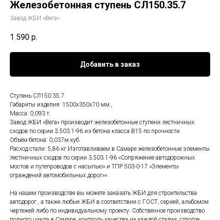
Железобетонная ступень СЛ150.35.7
Завод ЖБИ «Вега»
1 590
р.
Добавить в заказ
Ступень СЛ150.35.7
Габариты изделия: 1500x350x70 мм.,
Масса: 0,093 т.
Завод ЖБИ «Вега» производит железобетонные ступени лестничных
сходов по серии 3.503.1-96 из бетона класса В15 по прочности.
Объём бетона: 0,037м.куб.
Расход стали: 5,86 кг.Изготавливаем в Самаре железобетонные элементы
лестничных сходов по серии 3.503.1-96 «Сопряжение автодорожных
мостов и путепроводов с насыпью» и ТПР 503-0-17 «Элементы
ограждений автомобильных дорог»»
На нашем производстве вы можете заказать ЖБИ для строительства
автодорог , а также любые ЖБИ в соответствии с ГОСТ, серией, альбомом
чертежей либо по индивидуальному проекту. Собственное производство
полного цикла в Самаре, контроль качества на каждой стадии, строгое