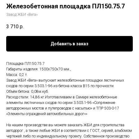
Железобетонная площадка ПЛ150.75.7
Завод ЖБИ «Вега»
3 710
р.
Добавить в заказ
Площадка ПЛ150.75.7
Габариты изделия: 1500x750x70 мм.,
Масса: 0,2 т.
Завод ЖБИ «Вега» выпускает железобетонные площадки лестничных
сходов по серии 3.503.1-96 из бетона класса В15 по прочности.
Объём бетона: 0,08м.куб.
Расход стали: 14,86 кг.Изготавливаем в Самаре железобетонные
элементы лестничных сходов по серии 3.503.1-96 «Сопряжение
автодорожных мостов и путепроводов с насыпью» и ТПР 503-0-17
«Элементы ограждений автомобильных дорог»»
На нашем производстве вы можете заказать ЖБИ для строительства
автодорог , а также любые ЖБИ в соответствии с ГОСТ, серией, альбомом
чертежей либо по индивидуальному проекту. Собственное производство