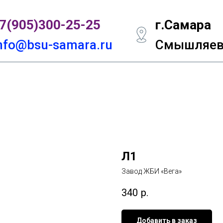
7(905)300-
25-25
г.Самара
nfo@bsu-samara.ru
Смышляевс
Л1
Завод ЖБИ «Вега»
340
р.
Добавить в заказ