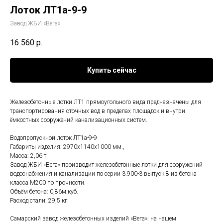
Лоток ЛТ1а-9-9
Завод ЖБИ «Вега»
16 560
р.
Купить сейчас
Железобетонные лотки ЛТ1 прямоугольного вида предназначены для
транспортирования сточных вод в пределах площадок и внутри
ёмкостных сооружений канализационных систем.
Водопропускной лоток ЛТ1а-9-9
Габариты изделия: 2970x1140x1000 мм.,
Масса: 2,06 т.
Завод ЖБИ «Вега» производит железобетонные лотки для сооружений
водоснабжения и канализации по серии 3.900-3 выпуск 8 из бетона
класса М200 по прочности.
Объём бетона: 0,86м.куб.
Расход стали: 29,5 кг.
Самарский завод железобетонных изделий «Вега»: на нашем