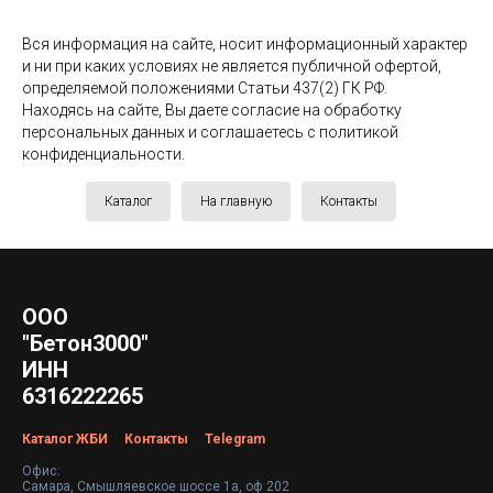
Вся информация на сайте, носит информационный характер
и ни при каких условиях не является публичной офертой,
определяемой положениями Статьи 437(2) ГК РФ.
Находясь на сайте, Вы даете согласие на обработку
персональных данных и соглашаетесь c политикой
конфиденциальности.
Каталог
На главную
Контакты
ООО
"Бетон3000"
ИНН
6316222265
Каталог ЖБИ
Контакты
Telegram
Офис:
Самара, Смышляевское шоссе 1а, оф 202