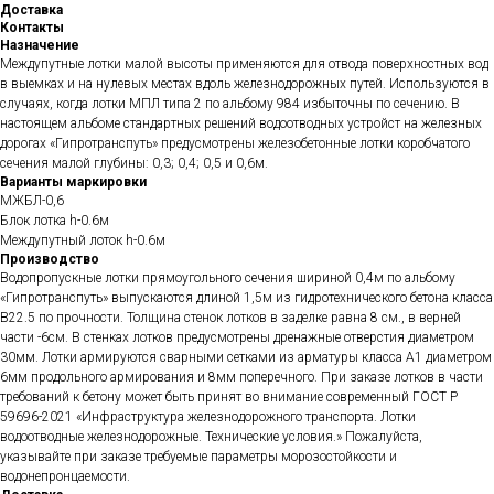
Доставка
Контакты
Назначение
Междупутные лотки малой высоты применяются для отвода поверхностных вод
в выемках и на нулевых местах вдоль железнодорожных путей. Используются в
случаях, когда лотки МПЛ типа 2 по альбому 984 избыточны по сечению. В
настоящем альбоме стандартных решений водоотводных устройст на железных
дорогах «Гипротранспуть» предусмотрены железобетонные лотки коробчатого
сечения малой глубины: 0,3; 0,4; 0,5 и 0,6м.
Варианты маркировки
МЖБЛ-0,6
Блок лотка h-0.6м
Междупутный лоток h-0.6м
Производство
Водопропускные лотки прямоугольного сечения шириной 0,4м по альбому
«Гипротранспуть» выпускаются длиной 1,5м из гидротехнического бетона класса
B22.5 по прочности. Толщина стенок лотков в заделке равна 8 см., в верней
части -6см. В стенках лотков предусмотрены дренажные отверстия диаметром
30мм. Лотки армируются сварными сетками из арматуры класса А1 диаметром
6мм продольного армирования и 8мм поперечного. При заказе лотков в части
требований к бетону может быть принят во внимание современный ГОСТ Р
59696-2021 «Инфраструктура железнодорожного транспорта. Лотки
водоотводные железнодорожные. Технические условия.» Пожалуйста,
указывайте при заказе требуемые параметры морозостойкости и
водонепронцаемости.