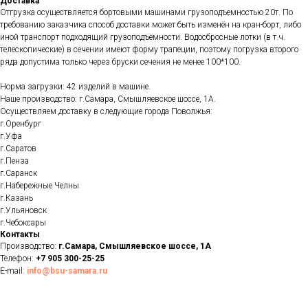
Доставка
Отгрузка осуществляется бортовыми машинами грузоподъемностью 20т. По
требованию заказчика способ доставки может быть изменён на кран-борт, либо
иной транспорт подходящий грузоподъёмности. Водосбросные лотки (в т.ч.
телескопические) в сечении имеют форму трапеции, поэтому погрузка второго
ряда допустима только через бруски сечения не менее 100*100.
Норма загрузки: 42 изделий в машине.
Наше производство: г.Самара, Смышляевское шоссе, 1А.
Осуществляем доставку в следующие города Поволжья:
г.Оренбург
г.Уфа
г.Саратов
г.Пенза
г.Саранск
г.Набережные Челны
г.Казань
г.Ульяновск
г.Чебоксары
Контакты
Производство:
г.Самара, Смышляевское шоссе, 1А
Телефон:
+7 905 300-25-25
E-mail:
info@bsu-samara.ru