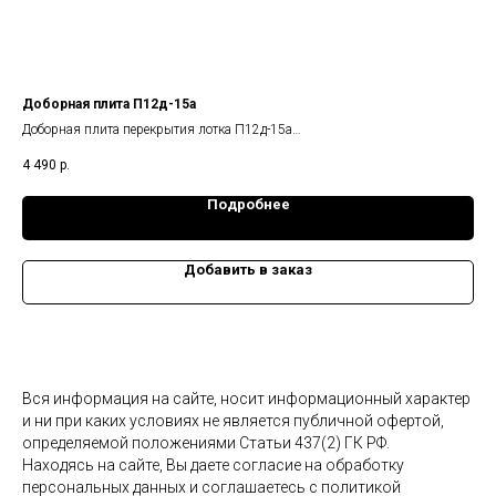
Доборная плита П12д-15а
Пли
Доборная плита перекрытия лотка П12д-15а
Пли
Габариты изделия: 740x1480x160 мм.,
Габ
4 490
р.
8 1
Масса: 0,44 т.
Мас
Подробнее
Добавить в заказ
Вся информация на сайте, носит информационный характер
и ни при каких условиях не является публичной офертой,
определяемой положениями Статьи 437(2) ГК РФ.
Находясь на сайте, Вы даете согласие на обработку
персональных данных и соглашаетесь c политикой