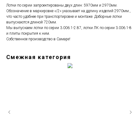
Лотки по серии запроектированы двух длин: 5970мм и 2970мм.
Обозначение в маркировке «/2» указывает на ддлину изделий 2970мм.,
что часто удобнее при транспортировке и монтаже. Доборные лотки
выпускаются длиной 720мм.
Мы выпускаем лотки по серии 3.006.1-2.87, лотки ЛК по серии 3.006.1-8
и плиты покрытия к ним.
Собственное производство в Самаре!
Смежная категория