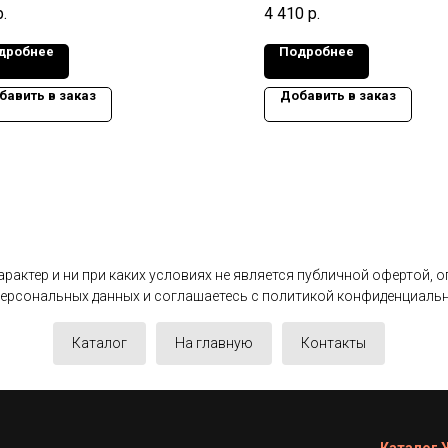
иты изделия: 740x420x50 мм.,
Габариты изделия: 2990x78
р.
4 410
р.
: 0,04 т.
Масса: 0,7 т.
дробнее
Подробнее
бавить в заказ
Добавить в заказ
актер и ни при каких условиях не является публичной офертой, 
 персональных данных и соглашаетесь c политикой конфиденциаль
Каталог
На главную
Контакты