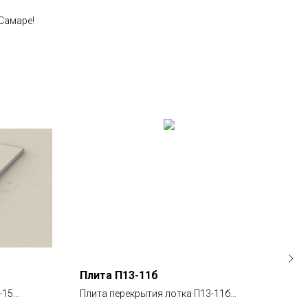
Самаре!
Плита П13-11б
Пли
-15
Плита перекрытия лотка П13-11б
Плит