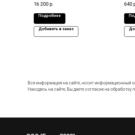
100 мм.,
Габариты изделия: 2990x1480x160 мм.,
Габар
16 200
р.
640
Масса: 1,77 т.
Масса
Подробнее
По
Добавить в заказ
До
Вся информация на сайте, носит информационный хар
Находясь на сайте, Вы даете согласие на обработку