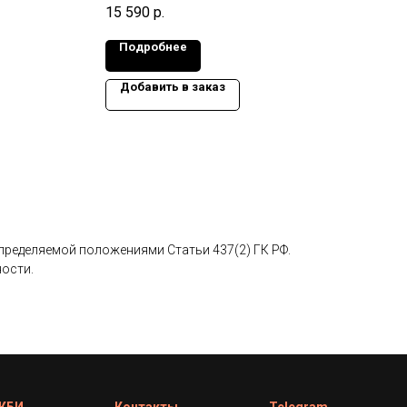
0x120 мм.,
Габариты изделия: 2990x1480x120 мм.,
Габа
15 590
р.
8 75
Масса: 1,33 т.
Масс
Подробнее
По
Добавить в заказ
До
определяемой положениями Статьи 437(2) ГК РФ.
ности.