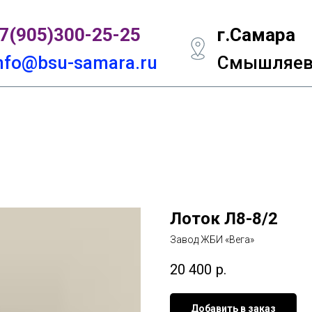
7(905)300-
25-25
г.Самара
nfo@bsu-samara.ru
Смышляевс
Лоток Л8-8/2
Завод ЖБИ «Вега»
20 400
р.
Добавить в заказ