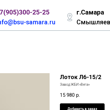
7(905)300-
25-25
г.Самара
nfo@bsu-samara.ru
Смышляевс
Лоток Л6-15/2
Завод ЖБИ «Вега»
15 980
р.
Добавить в заказ