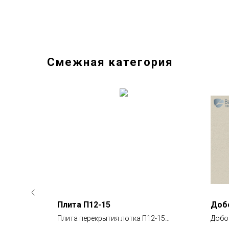
Смежная категория
Плита П12-15
Добо
8
Плита перекрытия лотка П12-15
Добо