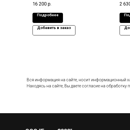
50 мм.,
Габариты изделия: 2990x1480x160 мм.,
П8д-
16 200
р.
2 63
Масса: 1,77 т.
Габар
Масса
Подробнее
По
Добавить в заказ
До
Вся информация на сайте, носит информационный хар
Находясь на сайте, Вы даете согласие на обработку