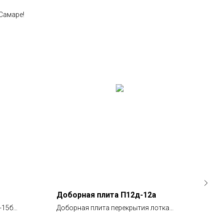
Самаре!
Доборная плита П12д-12а
Доб
-15б
Доборная плита перекрытия лотка
Добо