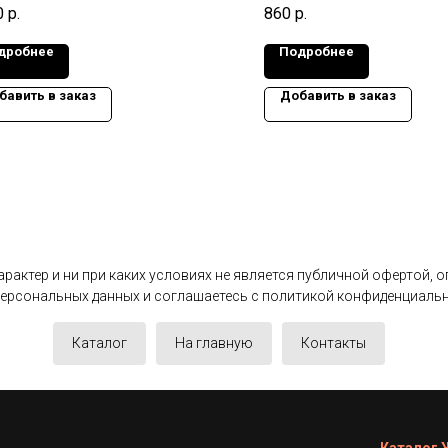
11а
Габариты изделия: 740x570x
0
р.
860
р.
иты изделия: 740x1160x100 мм.,
Масса: 0,05 т.
: 0,21 т.
дробнее
Подробнее
бавить в заказ
Добавить в заказ
актер и ни при каких условиях не является публичной офертой, 
 персональных данных и соглашаетесь c политикой конфиденциаль
Каталог
На главную
Контакты