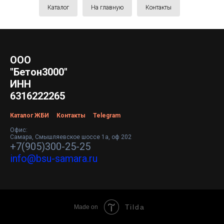
Каталог
На главную
Контакты
ООО
"Бетон3000"
ИНН
6316222265
Каталог ЖБИ
Контакты
Telegram
Офис:
Самара, Смышляевское шоссе 1а, оф 202
+7(905)300-25-25
info@bsu-samara.ru
Tilda
Made on