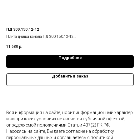
ПД 300.150.12-12
ПТ 
Плита днища канала ПД 300.150.12-12
Пли
Габариты изделия: 2990x1480x120 мм.,
Габ
11 680
р.
20 
Масса: 1,33 т.
Мас
Подробнее
Добавить в заказ
Вся информация на сайте, носит информационный характер
и ни при каких условиях не является публичной офертой,
определяемой положениями Статьи 437(2) ГК РФ.
Находясь на сайте, Вы даете согласие на обработку
персональных данных и соглашаетесь c политикой