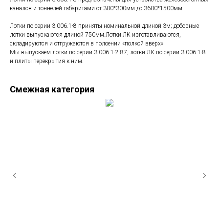
каналов и тоннелей габаритами от 300*300мм до 3600*1500мм.
Лотки по серии 3.006.1-8 приняты номинальной длиной 3м; доборные
лотки выпускаются длиной 750мм.Лотки ЛК изготавливаются,
складируются и отгружаются в полоении «полкой вверх»
Мы выпускаем лотки по серии 3.006.1-2.87, лотки ЛК по серии 3.006.1-8
и плиты перекрытия к ним.
Смежная категория