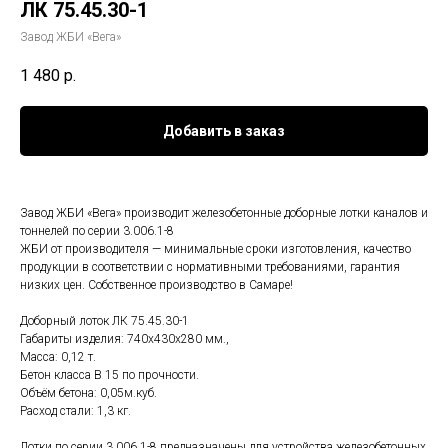
ЛК 75.45.30-1
Завод ЖБИ «Вега»
1 480
р.
Добавить в заказ
Завод ЖБИ «Вега» производит железобетонные доборные лотки каналов и
тоннелей по серии 3.006.1-8
ЖБИ от производителя — минимальные сроки изготовления, качество
продукции в соответствии с нормативными требованиями, гарантия
низких цен. Собственное производство в Самаре!
Доборный лоток ЛК 75.45.30-1
Габариты изделия: 740x430x280 мм.,
Масса: 0,12 т.
Бетон класса B 15 по прочности.
Объём бетона: 0,05м.куб.
Расход стали: 1,3 кг.
Лотки по серии 3.006.1-8 предназначены для устройства железобетонных