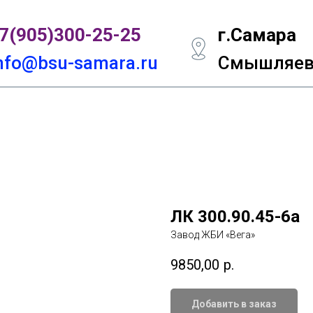
7(905)300-
25-25
г.Самара
nfo@bsu-samara.ru
Смышляевс
ЛК 300.90.45-6а
Завод ЖБИ «Вега»
9850,00
р.
Добавить в заказ