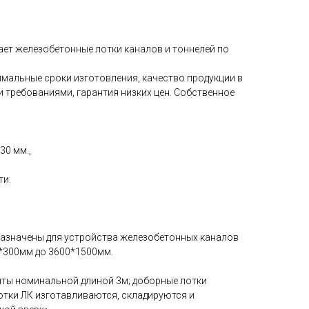
ает железобетонные лотки каналов и тоннелей по
мальные сроки изготовления, качество продукции в
 требованиями, гарантия низких цен. Собственное
30 мм.,
ти.
дназначены для устройства железобетонных каналов
0*300мм до 3600*1500мм.
няты номинальной длиной 3м; доборные лотки
тки ЛК изготавливаются, складируются и