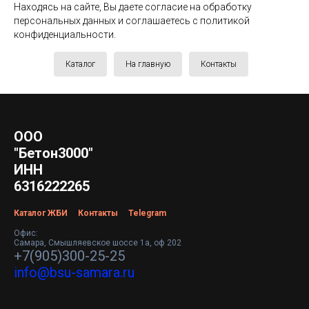
Находясь на сайте, Вы даете согласие на обработку
персональных данных и соглашаетесь c политикой
конфиденциальности.
Каталог
На главную
Контакты
ООО
"Бетон3000"
ИНН
6316222265
Каталог ЖБИ
Контакты
Telegram
Офис:
Самара, Смышляевское шоссе 1а, оф 202
+7(905)300-25-25
info@bsu-samara.ru