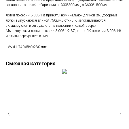
каналов и тоннелей габаритами от 300*300мм до 3600*1500мм.
Лотки по серии 3.006.1-8 приняты номинальной длиной 3м; доборные
лотки выпускаются длиной 750мм.Лотки ЛК изготавливаются,
складируются и отгружаются в полоении «полкой вверх»
Мы выпускаем лотки по серии 3.006.1-2.87, лотки ЛК по серии 3.006.1-8
и плиты перекрытия к ним.
LxWxH: 740x580x280 mm
Смежная категория