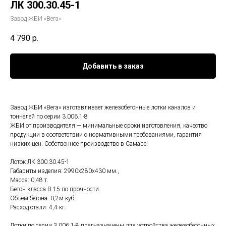
ЛК 300.30.45-1
Завод ЖБИ «Вега»
4 790
р.
Добавить в заказ
Завод ЖБИ «Вега» изготавливает железобетонные лотки каналов и
тоннелей по серии 3.006.1-8
ЖБИ от производителя — минимальные сроки изготовления, качество
продукции в соответствии с нормативными требованиями, гарантия
низких цен. Собственное производство в Самаре!
Лоток ЛК 300.30.45-1
Габариты изделия: 2990x280x430 мм.,
Масса: 0,48 т.
Бетон класса B 15 по прочности.
Объём бетона: 0,2м.куб.
Расход стали: 4,4 кг.
Лотки по серии 3.006.1-8 предназначены для устройства железобетонных