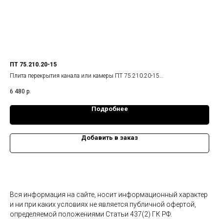
ПТ 75.210.20-15
ПД 
Плита перекрытия канала или камеры ПТ 75.210.20-15
Пли
Габариты изделия: 740x2080x200 мм.,
Габ
6 480
р.
50
Масса: 0,78 т.
Мас
Подробнее
Добавить в заказ
Вся информация на сайте, носит информационный характер
и ни при каких условиях не является публичной офертой,
определяемой положениями Статьи 437(2) ГК РФ.