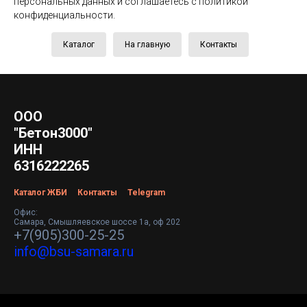
персональных данных и соглашаетесь c политикой
конфиденциальности.
Каталог
На главную
Контакты
ООО
"Бетон3000"
ИНН
6316222265
Каталог ЖБИ
Контакты
Telegram
Офис:
Самара, Смышляевское шоссе 1а, оф 202
+7(905)300-25-25
info@bsu-samara.ru