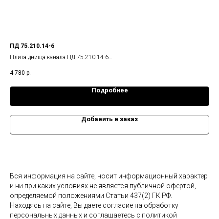
ПД 75.210.14-6
ПД 
Плита днища канала ПД 75.210.14-6
Пли
Габариты изделия: 740x2080x140 мм.,
Габ
4 780
р.
9 6
Масса: 0,55 т.
Мас
Подробнее
Добавить в заказ
Вся информация на сайте, носит информационный характер
и ни при каких условиях не является публичной офертой,
определяемой положениями Статьи 437(2) ГК РФ.
Находясь на сайте, Вы даете согласие на обработку
персональных данных и соглашаетесь c политикой