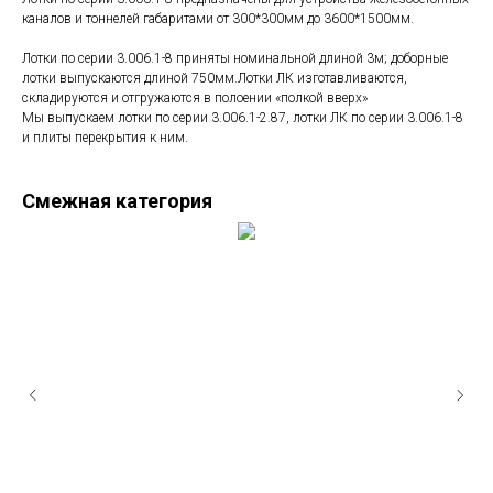
каналов и тоннелей габаритами от 300*300мм до 3600*1500мм.
Лотки по серии 3.006.1-8 приняты номинальной длиной 3м; доборные
лотки выпускаются длиной 750мм.Лотки ЛК изготавливаются,
складируются и отгружаются в полоении «полкой вверх»
Мы выпускаем лотки по серии 3.006.1-2.87, лотки ЛК по серии 3.006.1-8
и плиты перекрытия к ним.
Смежная категория