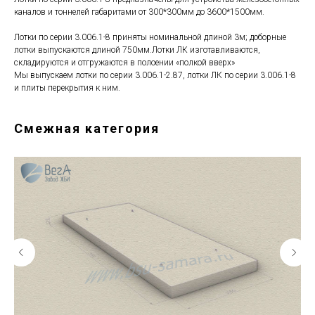
каналов и тоннелей габаритами от 300*300мм до 3600*1500мм.
Лотки по серии 3.006.1-8 приняты номинальной длиной 3м; доборные
лотки выпускаются длиной 750мм.Лотки ЛК изготавливаются,
складируются и отгружаются в полоении «полкой вверх»
Мы выпускаем лотки по серии 3.006.1-2.87, лотки ЛК по серии 3.006.1-8
и плиты перекрытия к ним.
Смежная категория