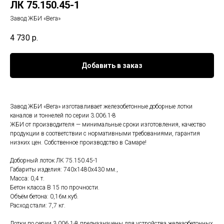
ЛК 75.150.45-1
Завод ЖБИ «Вега»
4 730
р.
Добавить в заказ
Завод ЖБИ «Вега» изготавливает железобетонные доборные лотки
каналов и тоннелей по серии 3.006.1-8
ЖБИ от производителя — минимальные сроки изготовления, качество
продукции в соответствии с нормативными требованиями, гарантия
низких цен. Собственное производство в Самаре!
Доборный лоток ЛК 75.150.45-1
Габариты изделия: 740x1480x430 мм.,
Масса: 0,4 т.
Бетон класса B 15 по прочности.
Объём бетона: 0,16м.куб.
Расход стали: 7,7 кг.
Лотки по серии 3.006.1-8 предназначены для устройства железобетонных