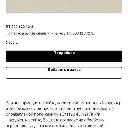
ПТ 300.120.12-3
ПТ 
Плита перекрытия канала или камеры ПТ 300.120.12-3
Пли
Габариты изделия: 2990x1180x120 мм.,
Габ
6 250
р.
2 2
Масса: 1,05 т.
Мас
Подробнее
Добавить в заказ
Вся информация на сайте, носит информационный характер
и ни при каких условиях не является публичной офертой,
определяемой положениями Статьи 437(2) ГК РФ.
Находясь на сайте, Вы даете согласие на обработку
персональных данных и соглашаетесь c политикой