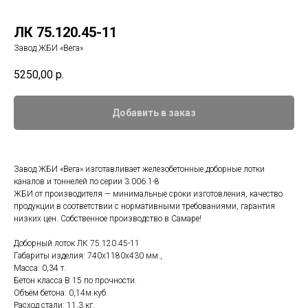
ЛК 75.120.45-11
Завод ЖБИ «Вега»
5250,00
р.
Добавить в заказ
Завод ЖБИ «Вега» изготавливает железобетонные доборные лотки
каналов и тоннелей по серии 3.006.1-8
ЖБИ от производителя — минимальные сроки изготовления, качество
продукции в соответствии с нормативными требованиями, гарантия
низких цен. Собственное производство в Самаре!
Доборный лоток ЛК 75.120.45-11
Габариты изделия: 740x1180x430 мм.,
Масса: 0,34 т.
Бетон класса B 15 по прочности.
Объём бетона: 0,14м.куб.
Расход стали: 11,3 кг.