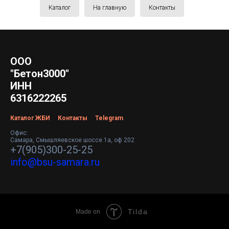
Каталог
На главную
Контакты
ООО
"Бетон3000"
ИНН
6316222265
Каталог ЖБИ
Контакты
Telegram
Офис:
Самара, Смышляевское шоссе 1а, оф 202
+7(905)300-25-25
info@bsu-samara.ru
Tilda
Made on