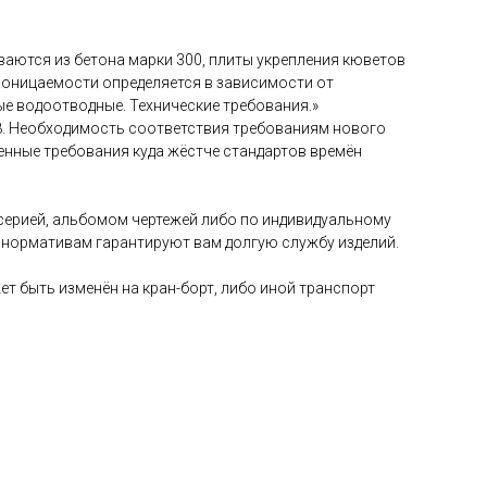
аются из бетона марки 300, плиты укрепления кюветов
проницаемости определяется в зависимости от
е водоотводные. Технические требования.»
8. Необходимость соответствия требованиям нового
енные требования куда жёстче стандартов времён
 серией, альбомом чертежей либо по индивидуальному
е нормативам гарантируют вам долгую службу изделий.
 быть изменён на кран-борт, либо иной транспорт