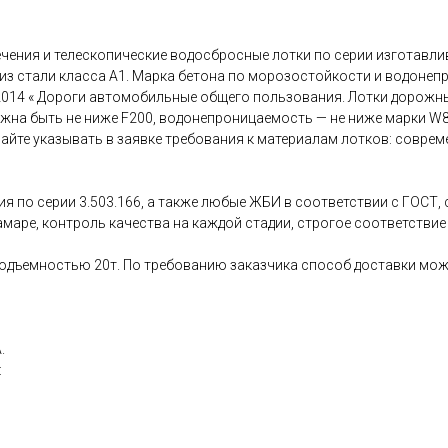
ения и телескопические водосбросные лотки по серии изготавлив
 из стали класса А1. Марка бетона по морозостойкости и водоне
2014 « Дороги автомобильные общего пользования. Лотки дорожны
на быть не ниже F200, водонепроницаемость — не ниже марки W
айте указывать в заявке требования к материалам лотков: соврем
я по серии 3.503.166, а также любые ЖБИ в соответствии с ГОСТ,
амаре, контроль качества на каждой стадии, строгое соответстви
дъемностью 20т. По требованию заказчика способ доставки может
.
: