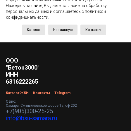
Находясь на сайте, Вы даете согласие на обработку
персональных данных и соглашаетесь c политикой
конфиденциальности.
Каталог
На главную
Контакты
ООО
"Бетон3000"
ИНН
6316222265
Каталог ЖБИ
Контакты
Telegram
Офис:
Самара, Смышляевское шоссе 1а, оф 202
+7(905)300-25-25
info@bsu-samara.ru