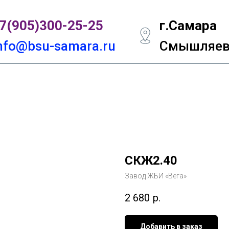
7(905)300-
25-25
г.Самара
nfo@bsu-samara.ru
Смышляевс
СКЖ2.40
Завод ЖБИ «Вега»
2 680
р.
Добавить в заказ