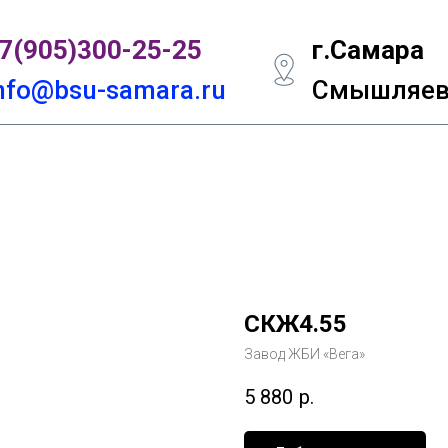
7(905)300-
25-25
г.Самара
nfo@bsu-samara.ru
Смышляевс
СКЖ4.55
Завод ЖБИ «Вега»
5 880
р.