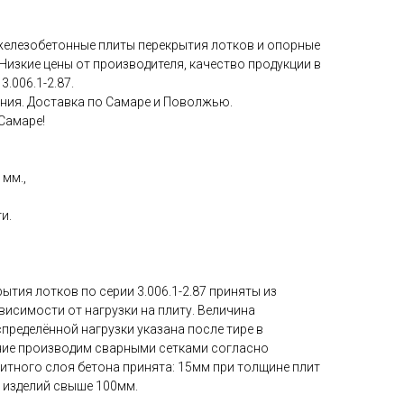
железобетонные плиты перекрытия лотков и опорные
 Низкие цены от производителя, качество продукции в
3.006.1-2.87.
ния. Доставка по Самаре и Поволжью.
Самаре!
 мм.,
и.
тия лотков по серии 3.006.1-2.87 приняты из
ависимости от нагрузки на плиту. Величина
пределённой нагрузки указана после тире в
ние производим сварными сетками согласно
итного слоя бетона принята: 15мм при толщине плит
 изделий свыше 100мм.