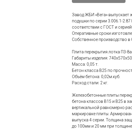
Завод ЖБИ «Вега» выпускает 
подушки по серии 3.006.1-2.87
соответствии с ГОСТ и серией 
Оперативные сроки изготовле
Собственное производство в 
Плита перекрытия лотка П3-8а
Габариты изделия: 740x570x50
Масса: 0,05 т.
Бетон класса В25 по прочност
Объём бетона: 0,02м.куб.
Расход стали: 2 кг.
Железобетонные плиты перекры
бетона классов B15 и B25 в з
вертикальной равномерно рас
маркировке плиты. Армирова
выпуска 4 серии. Толщина защ
до 100мм и 20 мм при толщине