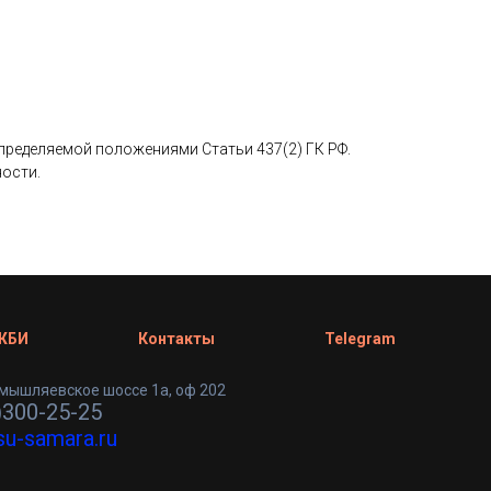
определяемой положениями Статьи 437(2) ГК РФ.
ности.
 ЖБИ
Контакты
Telegram
мышляевское шоссе 1а, оф 202
)300-25-25
su-samara.ru