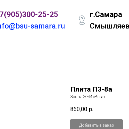
7(905)300-
25-25
г.Самара
nfo@bsu-samara.ru
Смышляевс
Плита П3-8а
Завод ЖБИ «Вега»
860,00
р.
Добавить в заказ