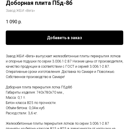
Доборная плита П5д-8б
Завод ЖБИ «Вега»
1 090
р.
Добавить в заказ
Завод ЖБИ «Вега» выпускает железобетонные плиты перекрытия лотков
и опорные подушки по серии 3.006.1-2.87 Низкие цены от производителя,
качество продукции в соответствии с ГОСТ и серией 3.006.1-2.87.
Оперативные сроки изготовления. Доставка по Самаре и Поволжью.
Собственное производство в Самаре!
Доборная плита перекрытия лотка П5д-8б
Габариты изделия: 740x780x70 мм.,
Масса: 0,1 т.
Бетон класса В25 по прочности.
Объём бетона: 0,04м.куб.
Расход стали: 3,6 кг.
Железобетонные плиты перекрытия лотков по серии 3.006.1-2.87
приняты из бетона классов B15 и B25 в зависимости от нагрузки на