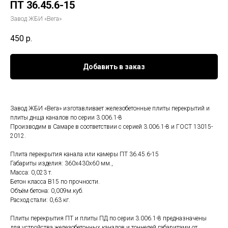
ПТ 36.45.6-15
Завод ЖБИ «Вега»
450
р.
Добавить в заказ
Завод ЖБИ «Вега» изготавливает железобетонные плиты перекрытий и
плиты днща каналов по серии 3.006.1-8
Производим в Самаре в соответствии с серией 3.006.1-8 и ГОСТ 13015-
2012.
Плита перекрытия канала или камеры ПТ 36.45.6-15
Габариты изделия: 360x430x60 мм.,
Масса: 0,023 т.
Бетон класса В15 по прочности.
Объём бетона: 0,009м.куб.
Расход стали: 0,63 кг.
Плиты перекрытия ПТ и плиты ПД по серии 3.006.1-8 предназначены
для устройства железобетонных каналов и тоннелей габаритами от