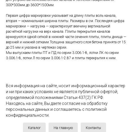
300*300мм до 3600*1500мм.
Первая цифра маркировки указывает на длину плиты воль канала,
вторая — номинальная ширина плиты. Размеры в см. Послендяя цифра
маркировки — нагрузка — характеризует веичину вертикальной
расчётной нагрузки на верх канала. Плиты перекрытия каналов
армируются одной сеткой в нижней части сечения плиты, плиты днища —
верхней и нижней сетками.Толщина защитного слоя бетона принята от 15
до 25 мм и указана в чертежах серии.
Мы выпускаем плиты ПТ и ПД по серии 3.006.1-8, лотки ЛК по серии
3.006.1-8, лотки Л по серии 3.006.1-2.87 и плиты перекрытия к ним.
Вся информация на сайте, носит информационный характер
и ни при каких условиях не является публичной офертой,
определяемой положениями Статьи 437(2) ГК РФ.
Находясь на сайте, Вы даете согласие на обработку
персональных данных и соглашаетесь c политикой
конфиденциальности.
Каталог
На главную
Контакты