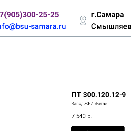
7(905)300-
25-25
г.Самара
nfo@bsu-samara.ru
Смышляевс
ПТ 300.120.12-9
Завод ЖБИ «Вега»
7 540
р.