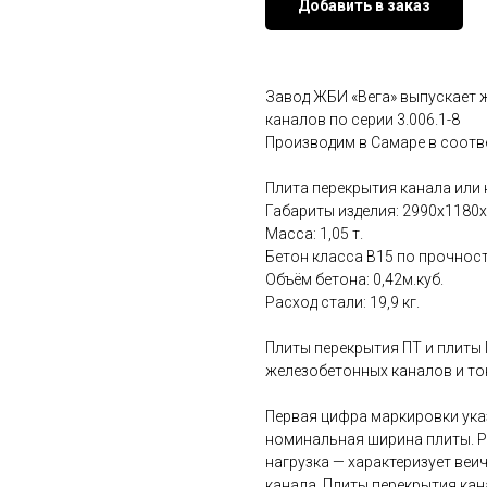
Добавить в заказ
Завод ЖБИ «Вега» выпускает 
каналов по серии 3.006.1-8
Производим в Самаре в соотве
Плита перекрытия канала или 
Габариты изделия: 2990x1180x
Масса: 1,05 т.
Бетон класса В15 по прочност
Объём бетона: 0,42м.куб.
Расход стали: 19,9 кг.
Плиты перекрытия ПТ и плиты 
железобетонных каналов и то
Первая цифра маркировки указ
номинальная ширина плиты. Р
нагрузка — характеризует веи
канала. Плиты перекрытия ка