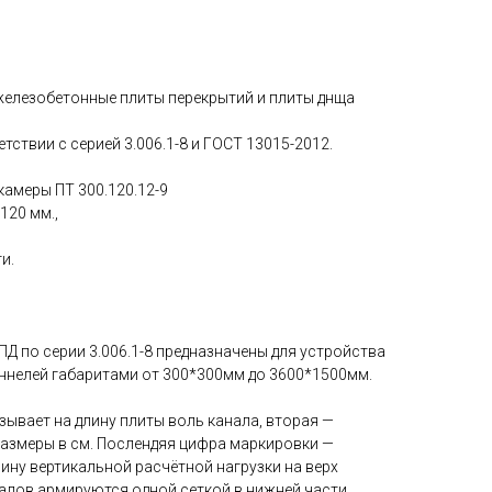
железобетонные плиты перекрытий и плиты днща
тствии с серией 3.006.1-8 и ГОСТ 13015-2012.
камеры ПТ 300.120.12-9
120 мм.,
и.
ПД по серии 3.006.1-8 предназначены для устройства
ннелей габаритами от 300*300мм до 3600*1500мм.
ывает на длину плиты воль канала, вторая —
азмеры в см. Послендяя цифра маркировки —
чину вертикальной расчётной нагрузки на верх
налов армируются одной сеткой в нижней части