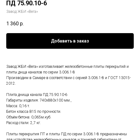
ПД 75.90.10-6
Завод ЖБИ «Вега»
1 360
р.
Добавить в заказ
Завод ЖБИ «Вега» изготавливает железобетонные плиты перекрытий и
плиты днща каналов по серии 3.006.1-8
Производим в Самаре в соответствии с серией 3.006.1-8 и ГОСТ 13015-
2012.
Плита днища канала ПД 75.90.10-6
Габариты изделия: 740x880x100 мм.,
Масса: 0,16 т.
Бетон класса В15 по прочности.
Объём бетона: 0,065м.куб.
Расход стали: 2,7 кг.
Плиты перекрытия ПТ и плиты ПД по серии 3.006.1-8 предназначены
для устройства железобетонных каналов и тоннелей габаритами от