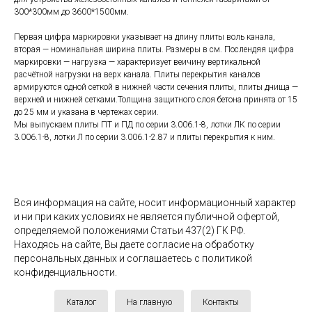
300*300мм до 3600*1500мм.
Первая цифра маркировки указывает на длину плиты воль канала,
вторая — номинальная ширина плиты. Размеры в см. Послендяя цифра
маркировки — нагрузка — характеризует веичину вертикальной
расчётной нагрузки на верх канала. Плиты перекрытия каналов
армируются одной сеткой в нижней части сечения плиты, плиты днища —
верхней и нижней сетками.Толщина защитного слоя бетона принята от 15
до 25 мм и указана в чертежах серии.
Мы выпускаем плиты ПТ и ПД по серии 3.006.1-8, лотки ЛК по серии
3.006.1-8, лотки Л по серии 3.006.1-2.87 и плиты перекрытия к ним.
Вся информация на сайте, носит информационный характер
и ни при каких условиях не является публичной офертой,
определяемой положениями Статьи 437(2) ГК РФ.
Находясь на сайте, Вы даете согласие на обработку
персональных данных и соглашаетесь c политикой
конфиденциальности.
Каталог
На главную
Контакты