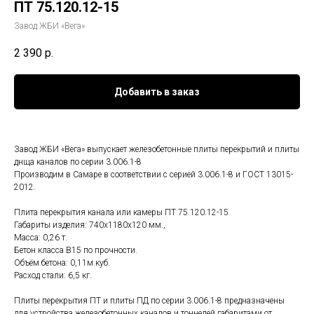
ПТ 75.120.12-15
Завод ЖБИ «Вега»
2 390
р.
Добавить в заказ
Завод ЖБИ «Вега» выпускает железобетонные плиты перекрытий и плиты
днща каналов по серии 3.006.1-8
Производим в Самаре в соответствии с серией 3.006.1-8 и ГОСТ 13015-
2012.
Плита перекрытия канала или камеры ПТ 75.120.12-15
Габариты изделия: 740x1180x120 мм.,
Масса: 0,26 т.
Бетон класса В15 по прочности.
Объём бетона: 0,11м.куб.
Расход стали: 6,5 кг.
Плиты перекрытия ПТ и плиты ПД по серии 3.006.1-8 предназначены
для устройства железобетонных каналов и тоннелей габаритами от