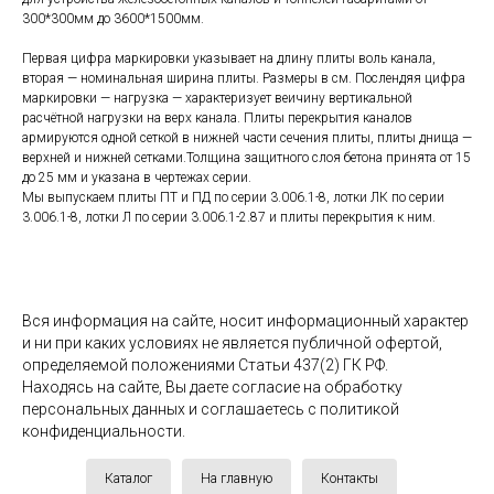
300*300мм до 3600*1500мм.
Первая цифра маркировки указывает на длину плиты воль канала,
вторая — номинальная ширина плиты. Размеры в см. Послендяя цифра
маркировки — нагрузка — характеризует веичину вертикальной
расчётной нагрузки на верх канала. Плиты перекрытия каналов
армируются одной сеткой в нижней части сечения плиты, плиты днища —
верхней и нижней сетками.Толщина защитного слоя бетона принята от 15
до 25 мм и указана в чертежах серии.
Мы выпускаем плиты ПТ и ПД по серии 3.006.1-8, лотки ЛК по серии
3.006.1-8, лотки Л по серии 3.006.1-2.87 и плиты перекрытия к ним.
Вся информация на сайте, носит информационный характер
и ни при каких условиях не является публичной офертой,
определяемой положениями Статьи 437(2) ГК РФ.
Находясь на сайте, Вы даете согласие на обработку
персональных данных и соглашаетесь c политикой
конфиденциальности.
Каталог
На главную
Контакты