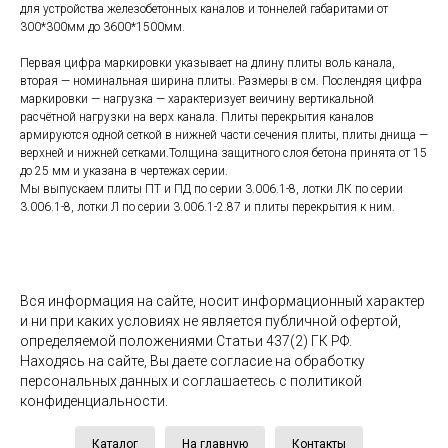
для устройства железобетонных каналов и тоннелей габаритами от
300*300мм до 3600*1500мм.
Первая цифра маркировки указывает на длину плиты воль канала,
вторая — номинальная ширина плиты. Размеры в см. Послендяя цифра
маркировки — нагрузка — характеризует веичину вертикальной
расчётной нагрузки на верх канала. Плиты перекрытия каналов
армируются одной сеткой в нижней части сечения плиты, плиты днища —
верхней и нижней сетками.Толщина защитного слоя бетона принята от 15
до 25 мм и указана в чертежах серии.
Мы выпускаем плиты ПТ и ПД по серии 3.006.1-8, лотки ЛК по серии
3.006.1-8, лотки Л по серии 3.006.1-2.87 и плиты перекрытия к ним.
Вся информация на сайте, носит информационный характер
и ни при каких условиях не является публичной офертой,
определяемой положениями Статьи 437(2) ГК РФ.
Находясь на сайте, Вы даете согласие на обработку
персональных данных и соглашаетесь c политикой
конфиденциальности.
Каталог
На главную
Контакты