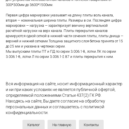
300*300мм до 3600*1500мм.
Первая цифра маркировки указывает на длину плиты воль канала,
вторая — номинальная ширина плиты. Размеры в см. Послендяя цифра
маркировки — нагрузка — характеризует веичину вертикальной
расчётной нагрузки на верх канала. Плиты перекрытия каналов
армируются одной сеткой в нижней части сечения плиты, плиты днища —
верхней и нижней сетками.Толщина защитного слоя бетона принята от 15
до 25 мм и указана в чертежах серии.
Мы выпускаем плиты ПТ и ПД по серии 3.006.1-8, лотки ЛК по серии
3.006.1-8, лотки Л по серии 3.006.1-2.87 и плиты перекрытия к ним.
Вся информация на сайте, носит информационный характер
и ни при каких условиях не является публичной офертой,
определяемой положениями Статьи 437(2) ГК РФ.
Находясь на сайте, Вы даете согласие на обработку
персональных данных и соглашаетесь c политикой
конфиденциальности.
Каталог
На главную
Контакты