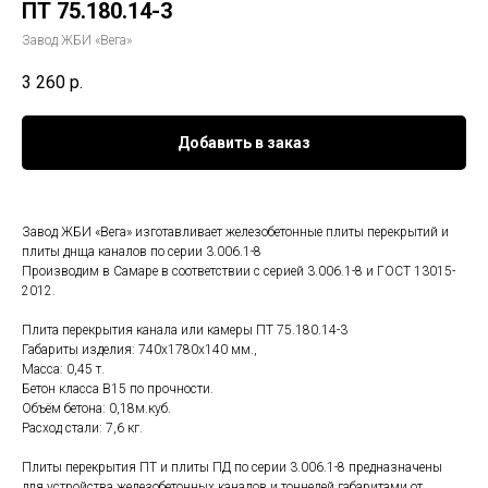
ПТ 75.180.14-3
Завод ЖБИ «Вега»
3 260
р.
Добавить в заказ
Завод ЖБИ «Вега» изготавливает железобетонные плиты перекрытий и
плиты днща каналов по серии 3.006.1-8
Производим в Самаре в соответствии с серией 3.006.1-8 и ГОСТ 13015-
2012.
Плита перекрытия канала или камеры ПТ 75.180.14-3
Габариты изделия: 740x1780x140 мм.,
Масса: 0,45 т.
Бетон класса В15 по прочности.
Объём бетона: 0,18м.куб.
Расход стали: 7,6 кг.
Плиты перекрытия ПТ и плиты ПД по серии 3.006.1-8 предназначены
для устройства железобетонных каналов и тоннелей габаритами от