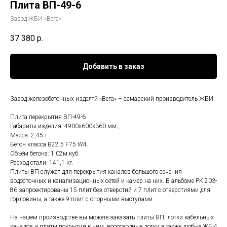
Плита ВП-49-6
Завод ЖБИ «Вега»
37 380
р.
Добавить в заказ
Завод железобетонных изделтй «Вега» – самарский производитель ЖБИ.
Плита перекрытия ВП-49-6
Габариты изделия: 4900x600x360 мм.,
Масса: 2,45 т.
Бетон класса В22.5 F75 W4.
Объём бетона: 1,02м.куб.
Расход стали: 141,1 кг.
Плиты ВП служат для перекрытия каналов большого сечения
водосточных и канализационных сетей и камер на них. В альбоме РК 203-
86 запроектированы 15 плит без отверстий и 7 плит с отверстиями для
горловины, а также 9 плит с опорными выступами.
На нашем производстве вы можете заказать плиты ВП, лотки кабельных
каналов и плиты покрытия к ним, вооотводные лотки а также любые ЖБИ