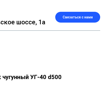
Связаться с нами
кое шоссе, 1а
 чугунный УГ-40 d500