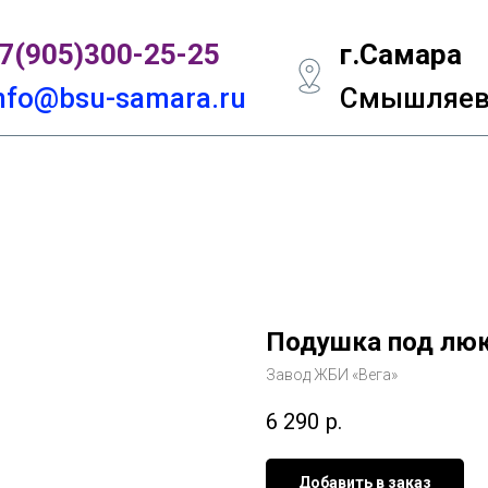
7(905)300-
25-25
г.Самара
nfo@bsu-samara.ru
Смышляевс
Подушка под люк
Завод ЖБИ «Вега»
6 290
р.
Добавить в заказ