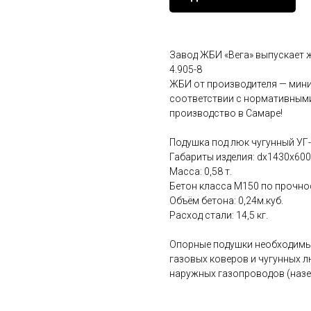
Завод ЖБИ «Вега» выпускает 
4.905-8
ЖБИ от производителя — мини
соответствии с нормативными
производство в Самаре!
Подушка под люк чугунный УГ-
Габариты изделия: dx1430x600
Масса: 0,58 т.
Бетон класса М150 по прочно
Объём бетона: 0,24м.куб.
Расход стали: 14,5 кг.
Опорные подушки необходимы 
газовых коверов и чугунных 
наружных газопроводов (назе