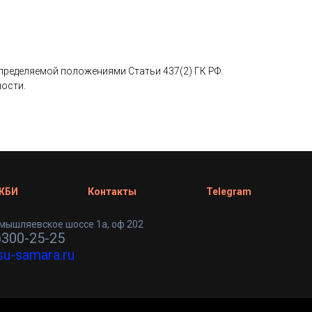
определяемой положениями Статьи 437(2) ГК РФ.
ности.
 ЖБИ
Контакты
Telegram
мышляевское шоссе 1а, оф 202
)300-25-25
su-samara.ru