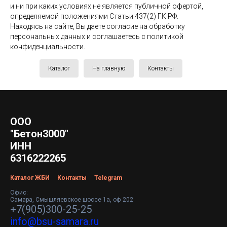
и ни при каких условиях не является публичной офертой,
определяемой положениями Статьи 437(2) ГК РФ.
Находясь на сайте, Вы даете согласие на обработку
персональных данных и соглашаетесь c политикой
конфиденциальности.
Каталог
На главную
Контакты
ООО
"Бетон3000"
ИНН
6316222265
Каталог ЖБИ
Контакты
Telegram
Офис:
Самара, Смышляевское шоссе 1а, оф 202
+7(905)300-25-25
info@bsu-samara.ru