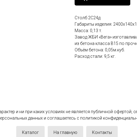
Столб 2С24д
Габариты изделия: 2400x140x1
Масса: 0,13 т.
Завод ЖБИ «Вега» изготавлива
из бетона класса В15 по проч
Объём бетона: 0,05м.куб.
Расход стали: 9,5 кг.
актер и ни при каких условиях не является публичной офертой, 
 персональных данных и соглашаетесь c политикой конфиденциаль
Каталог
На главную
Контакты