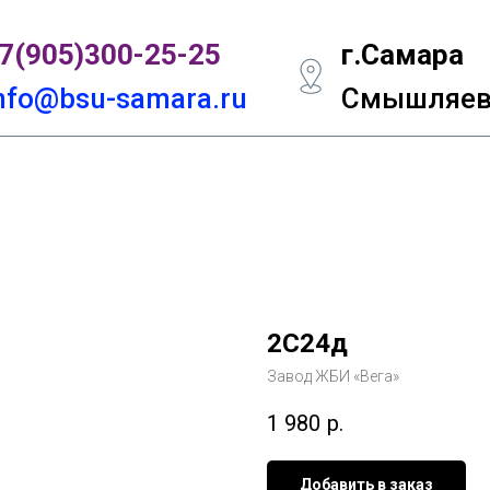
7(905)300-
25-25
г.Самара
nfo@bsu-samara.ru
Смышляевс
2С24д
Завод ЖБИ «Вега»
1 980
р.
Добавить в заказ