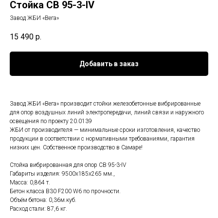
Стойка СВ 95-3-IV
Завод ЖБИ «Вега»
15 490
р.
Добавить в заказ
Завод ЖБИ «Вега» производит стойки железобетонные вибрированные
для опор воздушных линий электропередачи, линий связи и наружного
освещения по проекту 20.0139
ЖБИ от производителя — минимальные сроки изготовления, качество
продукции в соответствии с нормативными требованиями, гарантия
низких цен. Собственное производство в Самаре!
Стойка вибрированная для опор СВ 95-3-IV
Габариты изделия: 9500x185x265 мм.,
Масса: 0,864 т.
Бетон класса B30 F200 W6 по прочности.
Объём бетона: 0,36м.куб.
Расход стали: 87,6 кг.