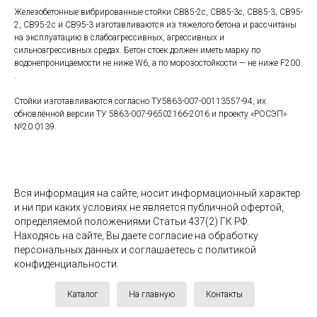
Железобетонные вибрированные стойки СВ85-2с, СВ85-3с, СВ85-3, СВ95-
2, СВ95-2с и СВ95-3 изготавливаются из тяжелого бетона и рассчитаны
на эксплуатацию в слабоагрессивных, агрессивных и
сильноагрессивных средах. Бетон стоек должен иметь марку по
водонепроницаемости не ниже W6, а по морозостойкости — не ниже F200
.
Стойки изготавливаются согласно ТУ5863-007-00113557-94, их
обновлённой версии ТУ 5863-007-96502166-2016 и проекту «РОСЭП»
№20.0139.
Вся информация на сайте, носит информационный характер
и ни при каких условиях не является публичной офертой,
определяемой положениями Статьи 437(2) ГК РФ.
Находясь на сайте, Вы даете согласие на обработку
персональных данных и соглашаетесь c политикой
конфиденциальности.
Каталог
На главную
Контакты