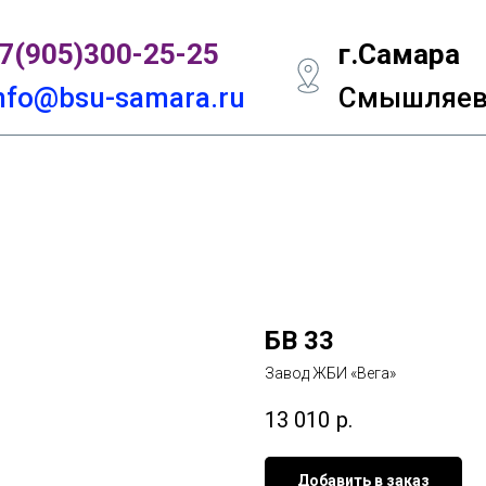
7(905)300-
25-25
г.Самара
nfo@bsu-samara.ru
Смышляевс
БВ 33
Завод ЖБИ «Вега»
13 010
р.
Добавить в заказ