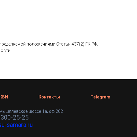
определяемой положениями Статьи 437(2) ГК РФ.
ности.
 ЖБИ
Контакты
Telegram
мышляевское шоссе 1а, оф 202
)300-25-25
su-samara.ru