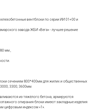
железобетонные вентблоки по серии ИИ 01+00 и
амарского завода ЖБИ «Вега» - лучшее решение
80 мм.,
ности.
оки сечением 800*400мм для жилих и общественных
3000; 3300; 3600мм.
вливаются из тяжёлого бетона, армируются
поэтажного опирания блоки имеют закладные изделия
ым цифровым индексом «1».