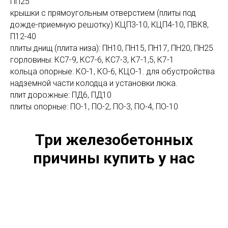
ПП25
крышки с прямоугольным отверстием (плиты под
дожде-приемную решотку) КЦП3-10, КЦП4-10, ПВК8,
П12-40
плиты днищ (плита низа): ПН10, ПН15, ПН17, ПН20, ПН25
горловины: КС7-9, КС7-6, КС7-3, К7-1,5, К7-1
кольца опорные: КО-1, КО-6, КЦО-1. для обустройства
надземной части колодца и установки люка.
плит дорожные: ПД6, ПД10
плиты опорные: ПО-1, ПО-2, ПО-3, ПО-4, ПО-10
Три железобетонных
причины купить у нас